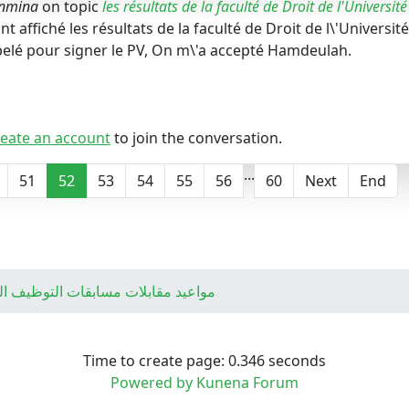
nmina
on topic
les résultats de la faculté de Droit de l'Université
ont affiché les résultats de la faculté de Droit de l\'Université
pelé pour signer le PV, On m\'a accepté Hamdeulah.
eate an account
to join the conversation.
...
51
52
53
54
55
56
60
Next
End
مواعيد مقابلات مسابقات التوظيف ا
Time to create page: 0.346 seconds
Powered by
Kunena Forum