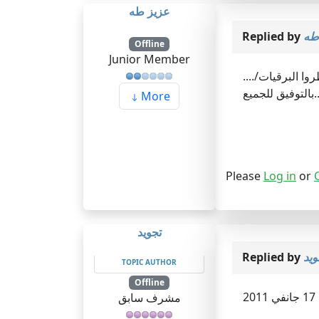
عزيز طه
Replied by
طه
Offline
Junior Member
....مقابلة جامعة جيجل يوم:28ديسمبر2010 الخبر مؤكّد من خلال اتصالي بمصلحة الموظفين أساتذة...فلا تنتظروا البرقيات/
More
Please
Log in
or
تجويد
Replied by
ويد
TOPIC AUTHOR
Offline
2
مشرف سابق