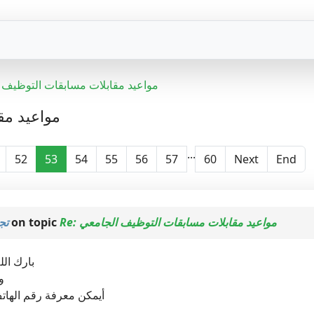
مواعيد مقابلات مسابقات التوظيف 
مواعيد مق
...
52
53
54
55
56
57
60
Next
End
تج
on topic
Re: مواعيد مقابلات مسابقات التوظيف الجامعي
بارك الل
و
أيمكن معرفة رقم الهاتف