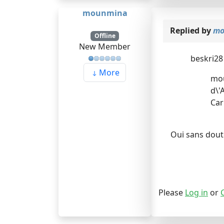
mounmina
Replied by
mo
Offline
New Member
beskri28 
More
mou
d\'A
Car
Oui sans doute
Please
Log in
or