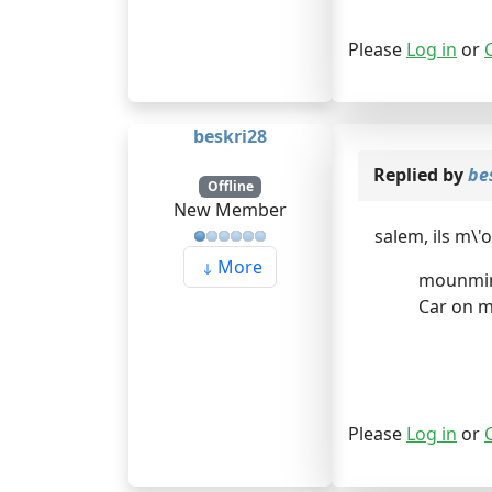
Please
Log in
or
beskri28
Replied by
be
Offline
New Member
salem, ils m\'
More
mounmina 
Car on m
Please
Log in
or