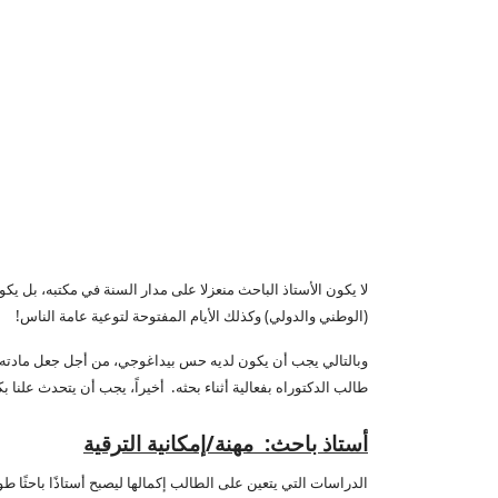
لا يكون الأستاذ الباحث منعزلا على مدار السنة في مكتبه، بل يكو
(الوطني والدولي) وكذلك الأيام المفتوحة لتوعية عامة الناس!
وبالتالي يجب أن يكون لديه حس بيداغوجي، من أجل جعل مادته مف
طالب الدكتوراه بفعالية أثناء بحثه. أخيراً، يجب أن يتحدث علنا ب
أستاذ باحث
:
مهنة/إمكانية الترقية
الدراسات التي يتعين على الطالب إكمالها ليصبح أستاذًا باحثًا ط