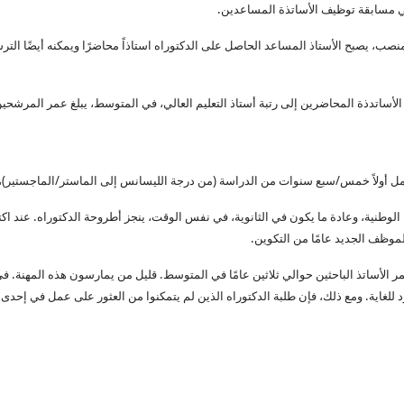
في مسابقة توظيف الأساتذة المساعدين.
نصب، يصبح الأستاذ المساعد الحاصل على الدكتوراه استاذاً محاضرًا ويمكنه أيضًا الت
قية الأساتدذة المحاضرين إلى رتبة أستاذ التعليم العالي، في المتوسط، يبلغ عمر المرشحي
 أولاً خمس/سبع سنوات من الدراسة (من درجة الليسانس إلى الماستر/الماجستير)، ثم يجب ع
وطنية، وعادة ما يكون في الثانوية، في نفس الوقت، ينجز أطروحة الدكتوراه. عند اكت
موظف الجديد عامًا من التكوين.
ر الأساتذ الباحثين حوالي ثلاثين عامًا في المتوسط. قليل من يمارسون هذه المهنة. 
غاية. ومع ذلك، فإن طلبة الدكتوراه الذين لم يتمكنوا من العثور على عمل في إحدى الج