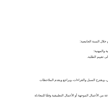
 خلال السنة الجامعية:
ة والمهنية؛
ى تقييم الطلبة.
ي، ويقترح السبل والقراءات، ويراجع ويقدم الملاحظات
لأستاذ الباحث ضمان خدمة التدريس وفقا للحجم الساعي المرجعي المحدد بـ 192 ساعة من الدروس. ويقابل هذا الحجم الساعي 288 ساعة من الأعمال الموجهة أو الأعمال التطبيقية وفقًا للمعادلة