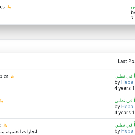
ics
b
7
Last Po
opics
by
Heba
4 years 
by
Heba
4 years 
s
by
Heba
انجازات العلمية، 