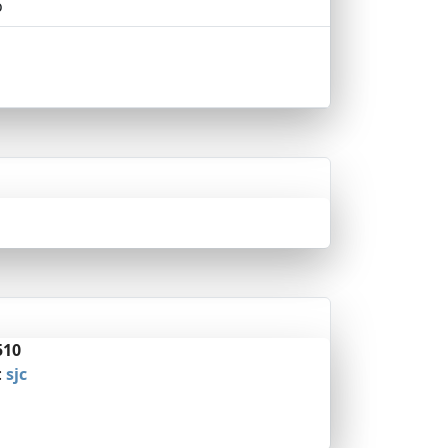
o
510
:
sjc