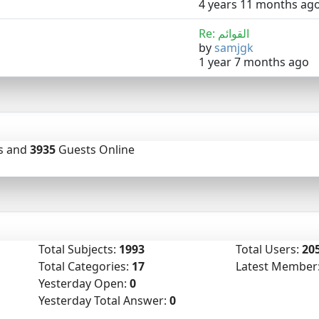
4 years 11 months ag
Re: القوائم
by
samjgk
1 year 7 months ago
 and
3935
Guests Online
Total Subjects:
1993
Total Users:
20
Total Categories:
17
Latest Member
Yesterday Open:
0
Yesterday Total Answer:
0