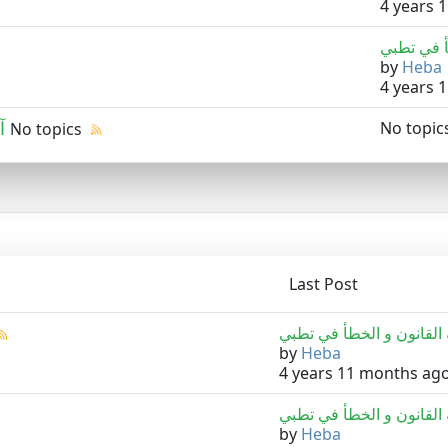
4 years 
by
Heba
4 years 
آ
No topic
No topics
Last Post
by
Heba
4 years 11 months ag
by
Heba