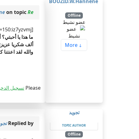
BOUZID.W.Hannene
Re: موقع لتحميل رسائل ماجستير متنوعة
on topic
ne
Offline
عضو نشيط
[size=150:iz7yzvmj]
ما هذا يا أحبتي؟ أكثر من 100 من اطلعوا على الموضوع ولا كلمة شكر
ألف شكريا عزيزتي
More
والله لقد اعنتنا ك
Please
تسجيل الدخ
تجويد
Replied by
تجوي
TOPIC AUTHOR
Offline