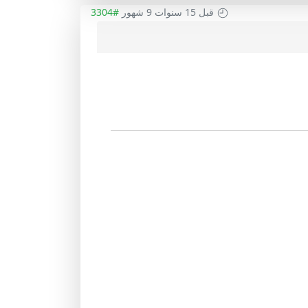
قبل 15 سنوات 9 شهور
#3304