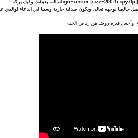
خالصا لوجهه تعالى ويكون صدقة جارية وسببا في الدعاء لوالدي عن ظهر غيب[//align
ي وأجعل قبره روضا من رياض الجنة