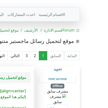
الاقسام الرئيسية
احدث المشاركات
ال
Forum
قسم الادارة
الأرشيف
موقع لتحميل
موقع لتحميل رسائل ماجستير متنو
البداية
السابق
1
2
3
التالي
النه
تجويد
موقع لتحميل رسا
TOPIC AUTHOR
Offline
[align=center][size=200:1xu46jpq]السلام عليكم ورحمة الله
مشرف سابق
إليكم هذا الموقع