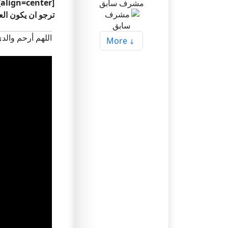
[align=center][size=200:1cxpy7lp][align=center]الله يعيشك وفيك بركة
مشرف سابق
ترجو ان يكون العمل 
اللهم أرحم والد
More