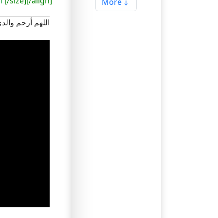
l
[/size][/align]
More
اللهم أرحم والد