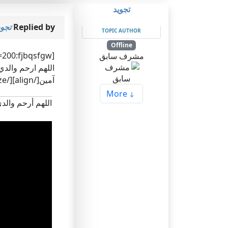
تجويد
Replied by
تجوي
TOPIC AUTHOR
Offline
[size=200:fjbqsfgw][align=center]وفيك بارك الله
مشرف سابق
اللهم ارحم والد
آمين[/align][/size]
More
اللهم أرحم والد