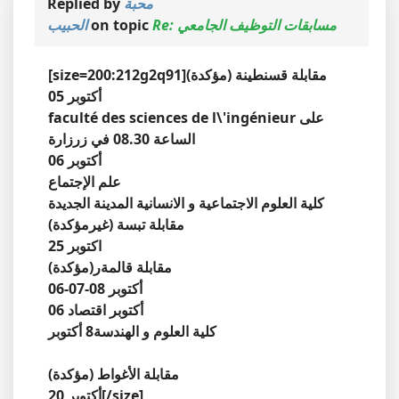
محبة
Replied by
Re: مسابقات التوظيف الجامعي
on topic
الحبيب
[size=200:212g2q91]مقابلة قسنطينة (مؤكدة)
05 أكتوبر
faculté des sciences de l\'ingénieur على
الساعة 08.30 في زرزارة
06 أكتوبر
علم الإجتماع
كلية العلوم الاجتماعية و الانسانية المدينة الجديدة
مقابلة تبسة (غيرمؤكدة)
25 اكتوبر
مقابلة قالمةر(مؤكدة)
06-07-08 أكتوبر
06 أكتوبر اقتصاد
كلية العلوم و الهندسة8 أكتوبر
مقابلة الأغواط (مؤكدة)
20 أكتوبر[/size]