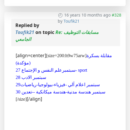
16 years 10 months ago
#328
by
Toufik21
Replied by
Re: مسابقات التوظيف
on topic
Toufik21
الجامعي
[align=center]
مقابلة بسكرة
[size=200:h9w75arw]
(مؤكدة)
27 سبتمبرعلم النفس و الإجتماع- sport
28 سبتمبر الادب
29سبتمبر اعلام آلي -فيزياء-بيولوجيا-رياضيات
30 سبتمبر هندسة مدنية-هندسة ميكانكية --تعدين
[/align]
[/size]