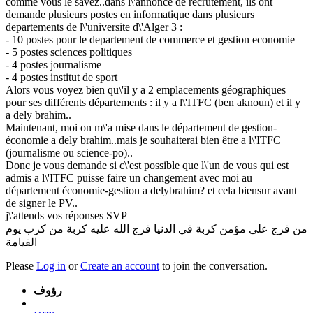
comme vous le savez..dans l\'annonce de recrutement, ils ont
demande plusieurs postes en informatique dans plusieurs
departements de l\'universite d\'Alger 3 :
- 10 postes pour le departement de commerce et gestion economie
- 5 postes sciences politiques
- 4 postes journalisme
- 4 postes institut de sport
Alors vous voyez bien qu\'il y a 2 emplacements géographiques
pour ses différents départements : il y a l\'ITFC (ben aknoun) et il y
a dely brahim..
Maintenant, moi on m\'a mise dans le département de gestion-
économie a dely brahim..mais je souhaiterai bien être a l\'ITFC
(journalisme ou science-po)..
Donc je vous demande si c\'est possible que l\'un de vous qui est
admis a l\'ITFC puisse faire un changement avec moi au
département économie-gestion a delybrahim? et cela biensur avant
de signer le PV..
j\'attends vos réponses SVP
من فرج على مؤمن كربة في الدنيا فرج الله عليه كربة من كرب يوم
القيامة
Please
Log in
or
Create an account
to join the conversation.
رؤوف