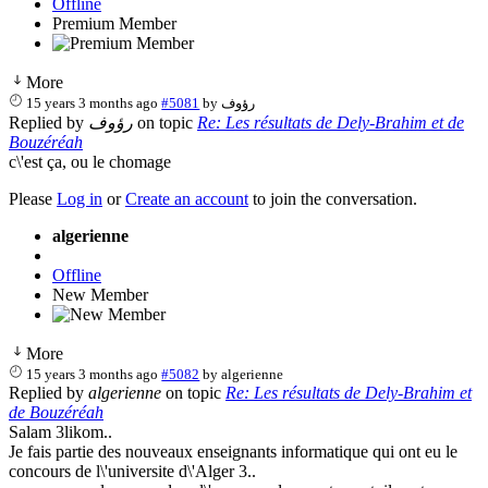
Offline
Premium Member
More
15 years 3 months ago
#5081
by
رؤوف
Replied by
رؤوف
on topic
Re: Les résultats de Dely-Brahim et de
Bouzéréah
c\'est ça, ou le chomage
Please
Log in
or
Create an account
to join the conversation.
algerienne
Offline
New Member
More
15 years 3 months ago
#5082
by
algerienne
Replied by
algerienne
on topic
Re: Les résultats de Dely-Brahim et
de Bouzéréah
Salam 3likom..
Je fais partie des nouveaux enseignants informatique qui ont eu le
concours de l\'universite d\'Alger 3..