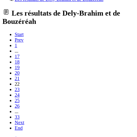
Les résultats de Dely-Brahim et de
Bouzéréah
Start
Prev
1
...
17
18
19
20
21
22
23
24
25
26
...
33
Next
End