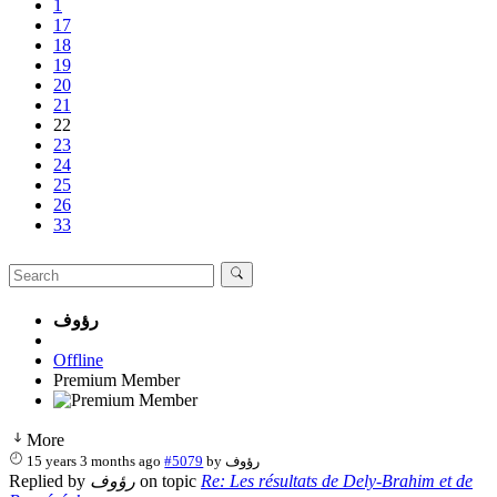
1
17
18
19
20
21
22
23
24
25
26
33
رؤوف
Offline
Premium Member
More
15 years 3 months ago
#5079
by
رؤوف
Replied by
رؤوف
on topic
Re: Les résultats de Dely-Brahim et de