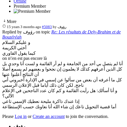
Offline
Premium Member
More
15 years 3 months ago
#5083
by
رؤوف
Replied by
رؤوف
on topic
Re: Les résultats de Dely-Brahim et de
Bouzéréah
و عليكم السلام
أختي الكريمة
كيما يقول القاوري
on n\'en est pas encore là
أنا لم يتصل بي أحد من الجامعة و لم أر القائمة و لست أنا وحدي بل
كل الذين أعرفهم كذلك لا يعلمون إن نجحوا و بعضهم لم يسمع أصلا
أن النتائج أعلنوا عنها
كل ما أعرفه أن بعض من سألوا عن إسمي في الإدارة أخبروني أني
ناجح, لكن كان ذلك أياما قبل الإعلان الرسمي
و أنا أسألك: هل رأيت القائمة و كم كان عدد الناجحين في الإعلام
الآلي؟
إذا عندك ذاكرة مليحة نعطيك الإسمي تاعي
أما قضية التحويل تاعك إن شاء الله أنا نعاونك حسب الإستطاعة
Please
Log in
or
Create an account
to join the conversation.
رؤوف