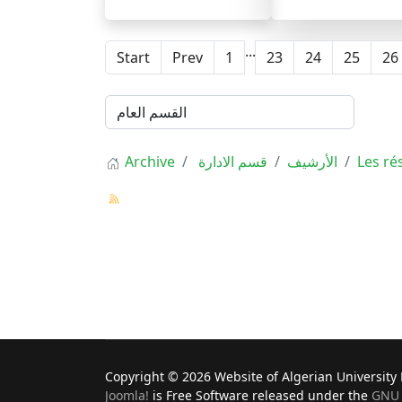
...
Start
Prev
1
23
24
25
26
Archive
قسم الادارة
الأرشيف
Les ré
Copyright © 2026 Website of Algerian University P
Joomla!
is Free Software released under the
GNU 