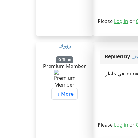
Please
Log in
or
رؤوف
Replied by
وف
Offline
Premium Member
في خاطر lo
More
Please
Log in
or