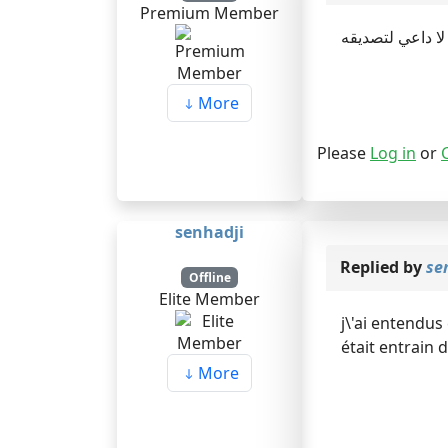
Premium Member
لا داعي لتصديقه
More
Please
Log in
or
senhadji
Replied by
se
Offline
Elite Member
j\'ai entendus
était entrain d
More