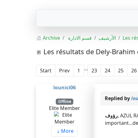
Archive
قسم الادارة
الأرشيف
Les ré
Les résultats de Dely-Brahim
...
Start
Prev
1
23
24
25
26
lounici06
Replied by
lo
Offline
Elite Member
رؤوف
, AZUL R
important...de
More