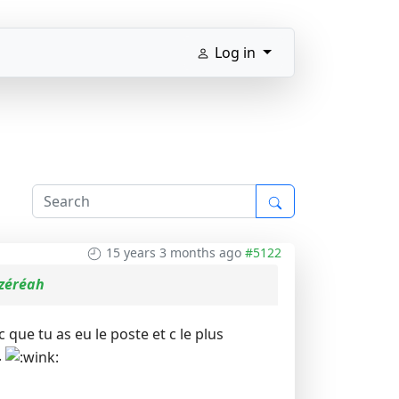
Log in
15 years 3 months ago
#5122
uzéréah
que tu as eu le poste et c le plus
.