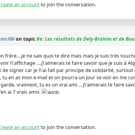
Create an account
to join the conversation.
unici06
on topic
Re: Les résultats de Dely-Brahim et de Bo
n frère....je ne sais quoi te dire mais mais je suis très touch
oir l\'affichage ....j\'aimerais te faire savoir que je suis à Al
de signer car je l\'ai fait par principe de solidarité, surtout 
f, tu en as mon e-mail et on pourra un jour se voir en me c
 garde, vraiment, tu es un vrai ami ....J\'aimerais te faire sav
'en ai 7 vrais amis.
Create an account
to join the conversation.