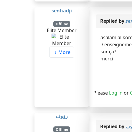
senhadji
Replied by
se
Offline
Elite Member
asalam alikom 
l\'enseignemen
sur ça?
More
merci
Please
Log in
or
رؤوف
Replied by
وف
Offline