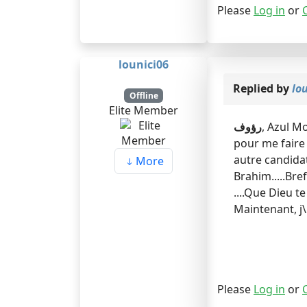
Please
Log in
or
lounici06
Replied by
lo
Offline
Elite Member
رؤوف
, Azul Mo
pour me faire v
autre candidat 
More
Brahim.....Bre
....Que Dieu te
Maintenant, j\
Please
Log in
or