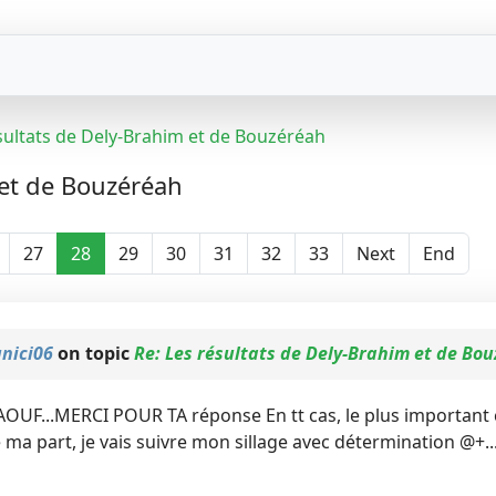
sultats de Dely-Brahim et de Bouzéréah
 et de Bouzéréah
27
28
29
30
31
32
33
Next
End
unici06
on topic
Re: Les résultats de Dely-Brahim et de Bo
AOUF...MERCI POUR TA réponse En tt cas, le plus important c 
 ma part, je vais suivre mon sillage avec détermination @+..