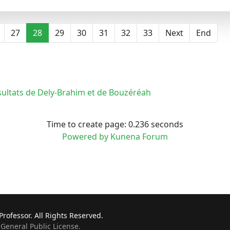
27
28
29
30
31
32
33
Next
End
sultats de Dely-Brahim et de Bouzéréah
Time to create page: 0.236 seconds
Powered by
Kunena Forum
rofessor. All Rights Reserved.
General Public License.