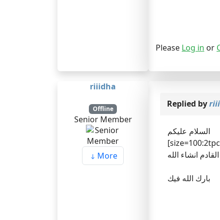
Please
Log in
or
riiidha
Replied by
ri
Offline
Senior Member
السلام عليكم
[size=100:2tpcdib0]صلت من مصدر مقرب داخل رئاسة الجامعة يوم 06/12/2010 أن اعلان
More
بارك الله فيك