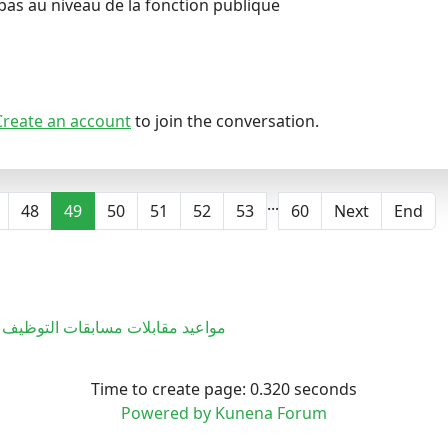
pas au niveau de la fonction publique
Create an account
to join the conversation.
...
48
49
50
51
52
53
60
Next
End
مواعيد مقابلات مسابقات التوظيف 
Time to create page: 0.320 seconds
Powered by
Kunena Forum