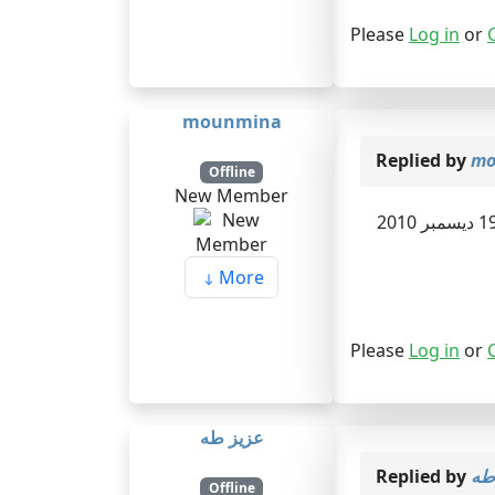
Please
Log in
or
mounmina
Replied by
mo
Offline
New Member
More
Please
Log in
or
عزيز طه
Replied by
طه
Offline