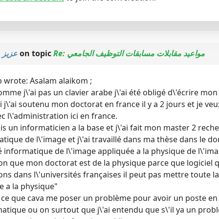
عزيز 
on topic
Re: مواعيد مقابلات مسابقات التوظيف الجامعي
 wrote: Asalam alaikom ;
omme j\'ai pas un clavier arabe j\'ai été obligé d\'écrire m
 j\'ai soutenu mon doctorat en france il y a 2 jours et je veu
c l\'administration ici en france.
uis un informaticien a la base et j\'ai fait mon master 2 re
atique de l\'image et j\'ai travaillé dans ma thèse dans le d
té informatique de l\'image appliquée a la physique de l\'im
on que mon doctorat est de la physique parce que logiciel qu
ons dans l\'universités françaises il peut pas mettre toute l
e a la physique"
t ce que cava me poser un problème pour avoir un poste en
atique ou on surtout que j\'ai entendu que s\'il ya un probl