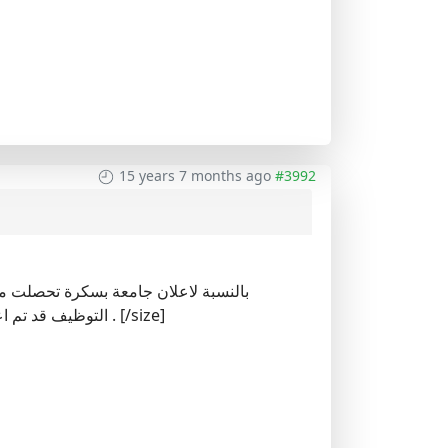
15 years 7 months ago
#3992
التوظيف قد تم اعداده وينتظر امضاء العميد. ولهذا اعتقد ان تعلن جامعة بسكرة الاسبوع القادم انشاء الله . [/size]