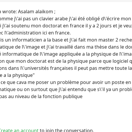
 wrote: Asalam alaikom ;
omme j\'ai pas un clavier arabe j\'ai été obligé d\'écrire m
 j\'ai soutenu mon doctorat en france il y a 2 jours et je veu
c l\'administration ici en france.
uis un informaticien a la base et j\'ai fait mon master 2 re
atique de l\'image et j\'ai travaillé dans ma thèse dans le d
té informatique de l\'image appliquée a la physique de l\'im
on que mon doctorat est de la physique parce que logiciel qu
ons dans l\'universités françaises il peut pas mettre toute l
e a la physique"
t ce que cava me poser un problème pour avoir un poste en
atique ou on surtout que j\'ai entendu que s\'il ya un probl
pas au niveau de la fonction publique
Create an account
to join the conversation.