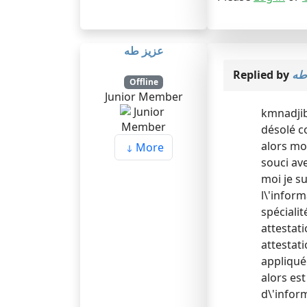
عزيز طه
Replied by
طه
Offline
Junior Member
kmnadjib
désolé c
alors moi
More
souci ave
moi je s
l\'inform
spéciali
attestati
attestati
appliqué
alors es
d\'inform