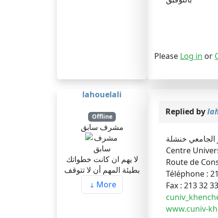
Please
Log in
or
lahouelali
Replied by
la
Offline
مشرف سابق
 الجامعي خنشلة
Centre Univer
لا يهم ان كانت خطواتك
Route de Cons
بطيئة المهم أن لا تتوقف
Téléphone : 21
More
Fax : 213 32 3
cuniv_khench
www.cuniv-kh