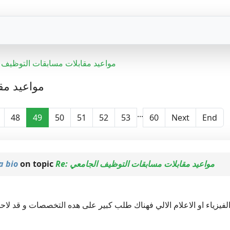
مواعيد مقابلات مسابقات التوظيف 
مواعيد مق
...
48
49
50
51
52
53
60
Next
End
a bio
on topic
Re: مواعيد مقابلات مسابقات التوظيف الجامعي
يزياء او الاعلام الالي فهناك طلب كبير على هده التخصصات و قد لاح