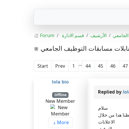
Forum
قسم الادارة
الأرشيف
الجامعي
ابلات مسابقات التوظيف الجامعي
...
Start
Prev
1
44
45
46
47
lola bio
Replied by
lol
Offline
New Member
سلام
ظنا هدا من خلال
الاعلانات
More
بالتوفبق