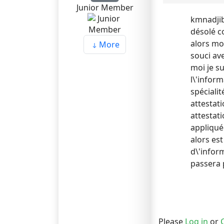
Junior Member
kmnadjib
désolé c
alors moi
More
souci ave
moi je s
l\'inform
spéciali
attestati
attestati
appliqué
alors es
d\'inform
passera 
Please
Log in
or