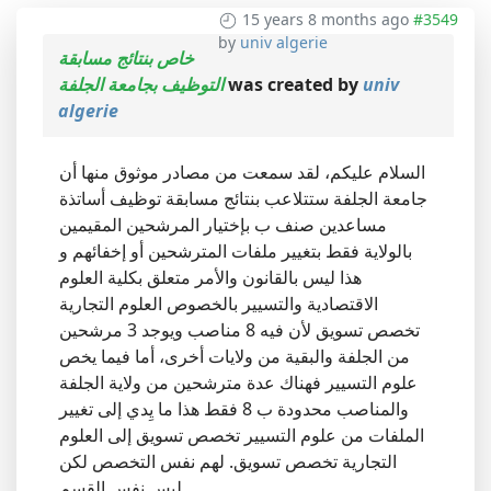
15 years 8 months ago
#3549
by
univ algerie
خاص بنتائج مسابقة
univ
was created by
التوظيف بجامعة الجلفة
algerie
السلام عليكم، لقد سمعت من مصادر موثوق منها أن
جامعة الجلفة ستتلاعب بنتائج مسابقة توظيف أساتذة
مساعدين صنف ب بإختيار المرشحين المقيمين
بالولاية فقط بتغيير ملفات المترشحين أو إخفائهم و
هذا ليس بالقانون والأمر متعلق بكلية العلوم
الاقتصادية والتسيير بالخصوص العلوم التجارية
تخصص تسويق لأن فيه 8 مناصب ويوجد 3 مرشحين
من الجلفة والبقية من ولايات أخرى، أما فيما يخص
علوم التسيير فهناك عدة مترشحين من ولاية الجلفة
والمناصب محدودة ب 8 فقط هذا ما يِدي إلى تغيير
الملفات من علوم التسيير تخصص تسويق إلى العلوم
التجارية تخصص تسويق. لهم نفس التخصص لكن
ليس نفس القسم