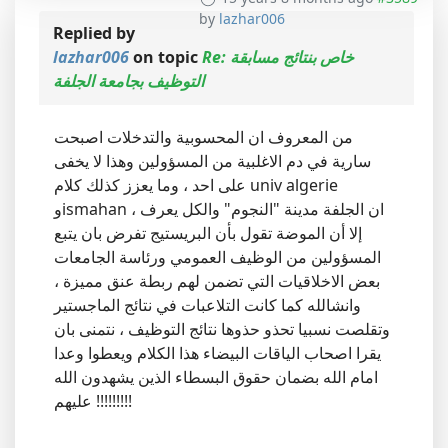
by
lazhar006
Replied by
Re: خاص بنتائج مسابقة
on topic
lazhar006
التوظيف بجامعة الجلفة
من المعروف ان المحسوبية والتدخلات اصبحت
سارية في دم الاغلبية من المسؤولين وهذا لا يخفى
على احد ، وما يعزز كذلك كلام univ algerie
وismahan ان الجلفة مدينة "النجوم" والكل يعرف ،
إلا أن الموضة تقول بأن البريستيج تفرض بان يتبع
المسؤولين من الوظيف العمومي ورئاسة الجامعات
بعض الاخلاقيات التي تضمن لهم ربطة عنق مميزة ،
وانشالله كما كانت التلاعبات في نتائج الماجستير
وتقلصت نسبيا تحذو حذوها نتائج التوظيف ، نتمنى بان
يقرا اصحاب الياقات البيضاء هذا الكلام ويعطوا وعدا
امام الله بضمان حقوق البسطاء الذين يشهدون الله
عليهم !!!!!!!!!